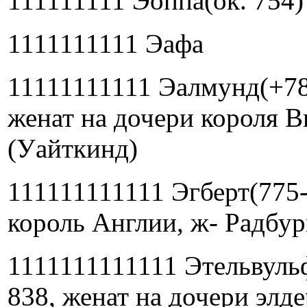
111111111 Эоппа(ок. 754)
1111111111 Эафа
11111111111 Эалмунд(+788
женат на дочери короля 
(Уайткинд)
111111111111 Эгберт(775-
король Англии, ж- Радбур
1111111111111 Этельвульф
838, женат на дочери элд