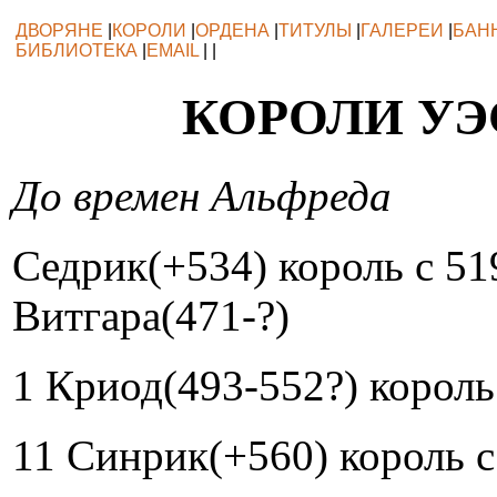
ДВОРЯНЕ
|
КОРОЛИ
|
ОРДЕНА
|
ТИТУЛЫ
|
ГАЛЕРЕИ
|
БАН
БИБЛИОТЕКА
|
EMAIL
| |
КОРОЛИ УЭ
До времен Альфреда
Седрик(+534) король с 519
Витгара(471-?)
1 Криод(493-552?) король
11 Синрик(+560) король с