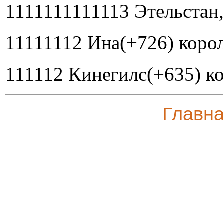
1111111111113 Этельстан,
11111112 Ина(+726) корол
111112 Кинегилс(+635) ко
Главн