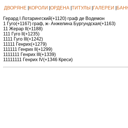
ДВОРЯНЕ
|
КОРОЛИ
|
ОРДЕНА
|
ТИТУЛЫ
|
ГАЛЕРЕИ
|
БАН
Герард I Лотарингский(+1120) граф де Водемон
1 Гуго(+1167) граф, ж- Анжелина Бургундская(+1163)
11 Жерар II(+1188)
111 Гуго II(+1235)
1111 Гуго III(+1242)
11111 Генрих(+1279)
111111 Генрих II(+1299)
1111111 Генрих III(+1339)
11111111 Генрих IV(+1346 Креси)