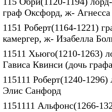
115 Обри(1120-1194) лорд
граф Оксфорд, ж- Агнесса
1151 Роберт(1164-1221) гр
камергер, ж- Изабелла Бол
11511 Хьюго(1210-1263) л
Гависа Квинси (дочь граф
115111 Роберт(1240-1296) 
Элис Санфорд
1151111 Альфонс(1266-132