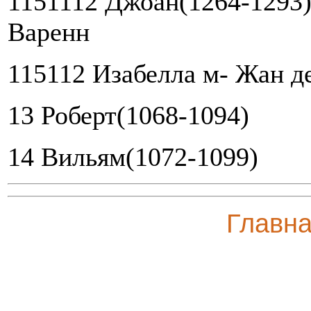
1151112 Джоан(1264-1293)
Варенн
115112 Изабелла м- Жан д
13 Роберт(1068-1094)
14 Вильям(1072-1099)
Главн