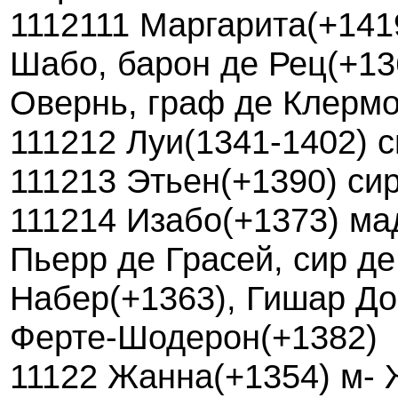
1112111 Маргарита(+141
Шабо, барон де Рец(+136
Овернь, граф де Клермо
111212 Луи(1341-1402) 
111213 Этьен(+1390) си
111214 Изабо(+1373) ма
Пьерр де Грасей, сир де
Набер(+1363), Гишар До
Ферте-Шодерон(+1382)
11122 Жанна(+1354) м- 