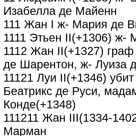
Изабелла де Майенн
111 Жан I ж- Мария де 
1111 Этьен II(+1306) ж-
1112 Жан II(+1327) граф
де Шарентон, ж- Луиза 
11121 Луи II(+1346) убит
Беатрикс де Руси, мада
Конде(+1348)
111211 Жан III(1334-140
Марман