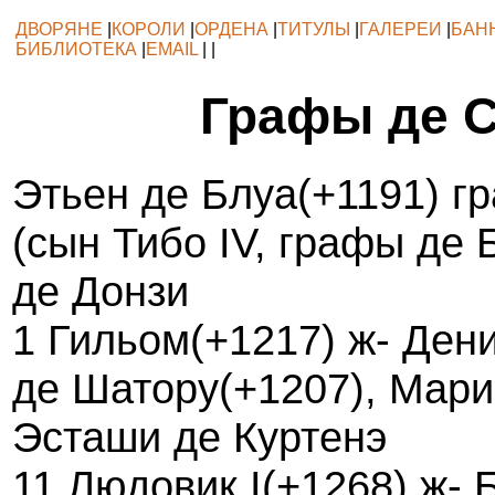
ДВОРЯНЕ
|
КОРОЛИ
|
ОРДЕНА
|
ТИТУЛЫ
|
ГАЛЕРЕИ
|
БАН
БИБЛИОТЕКА
|
EMAIL
| |
Графы де 
Этьен де Блуа(+1191) г
(сын Тибо IV, графы де 
де Донзи
1 Гильом(+1217) ж- Ден
де Шатору(+1207), Мари
Эсташи де Куртенэ
11 Людовик I(+1268) ж- 