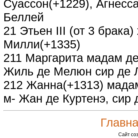
Суассон(+1229), Агнесс
Беллей
21 Этьен III (от 3 брака
Милли(+1335)
211 Маргарита мадам д
Жиль де Мелюн сир де 
212 Жанна(+1313) мада
м- Жан де Куртенэ, сир
Главн
Сайт со