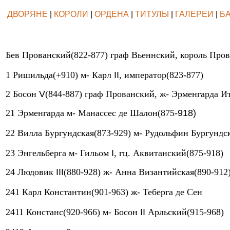
ДВОРЯНЕ
|
КОРОЛИ
|
ОРДЕНА
|
ТИТУЛЫ
|
ГАЛЕРЕИ
|
Б
Бев Прованский(822-877) граф Вьеннский, король Про
1 Ришильда(+910) м- Карл
II
, император(823-877)
2 Босон
V
(844-887) граф Прованский, ж- Эрменгарда И
21 Эрменгарда м- Манассес де Шалон(875-
918)
22 Вилла Бургундская(873-929) м- Рудольфин Бургундс
23 Энгельберга м- Гильом
I
, гц. Аквитанский(875-918)
24 Людовик
III
(880-928) ж- Анна Византийская(890-912
241 Карл Константин(901-963) ж- Теберга де Сен
2411 Констанс(920-966) м- Босон
II
Арльский(915-968)