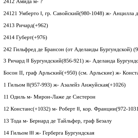
2412 Амида м- ?
24121 Умберто
I
, гр. Савойский(980-1048) ж- Анцилла 
2413 Ричард(+962)
2414 Губерт(+976)
242 Гильфред де Брансон (от Аделаиды Бургундской) (
3 Ричард
II
Бургундский(856-921) ж- Аделаида Бургунд
Босон II, граф Арльский(+950) (см. Арльские) ж- Конс
1 Гильом
II
(957-993) ж- Азалейз Анжуйская(+1026)
11 Одиль м- Мирон-Лаже де Систерон
12 Констанс(+1032) м- Роберт
II
, кор. Франции(972-103
13 Тода м- Бернард де Тайльфер, граф Безалу
14 Гильом
III
ж- Герберга Бургундская