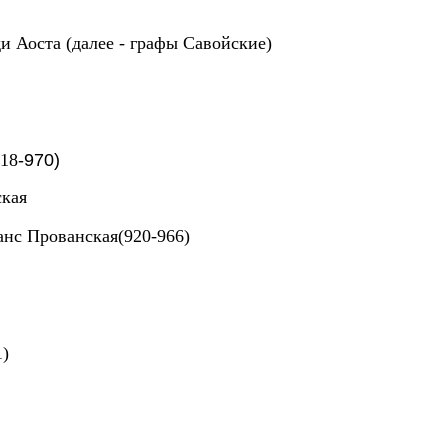
ди Аоста (далее - графы Савойские)
918
-970)
ская
танс Прованская(920-966)
1)