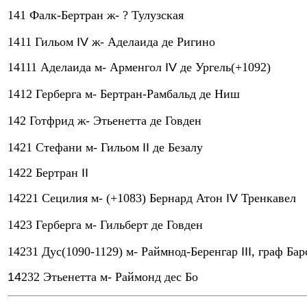
141 Фалк-Бертран ж- ? Тулузская
1411 Гильом
IV
ж- Аделаида де Ригино
14111 Аделаида м- Арменгол
IV
де Ургель(+1092)
1412 Герберга м- Бертран-Рамбальд де Ниш
142 Готфрид ж- Этьенетта де Говден
1421 Стефани м- Гильом
II
де Безалу
1422 Бертран
II
14221 Сецилия м- (+1083) Бернард Атон
IV
Тренкавел
1423 Герберга м- Гильберт де Говден
14231 Дус(1090-1129) м- Раймнод-Беренгар
III
, граф Ба
14
232 Этьенетта м- Раймонд дес Бо