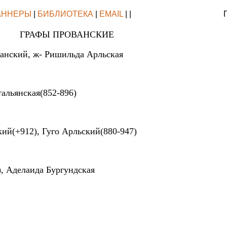
АННЕРЫ
|
БИБЛИОТЕКА
|
EMAIL
| |
ГРАФЫ ПРОВАНСКИЕ
ванский, ж- Ришильда Арльская
тальянская(852-896)
кий(+912), Гуго Арльский(880-947)
), Аделаида Бургундская