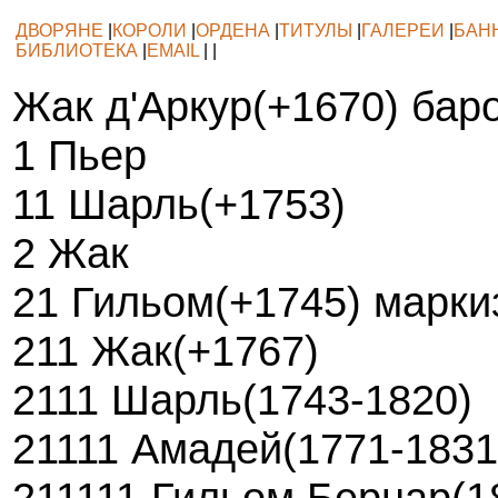
ДВОРЯНЕ
|
КОРОЛИ
|
ОРДЕНА
|
ТИТУЛЫ
|
ГАЛЕРЕИ
|
БАН
БИБЛИОТЕКА
|
EMAIL
| |
Жак д'Аркур(+1670) бар
1 Пьер
11 Шарль(+1753)
2 Жак
21 Гильом(+1745) марки
211 Жак(+1767)
2111 Шарль(1743-1820)
21111 Амадей(1771-1831
211111 Гильом Бернар(1