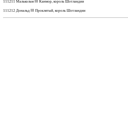
111211 Малькольм
III
Канмор, король Шотландии
111212 Дональд
III
Проклятый, король Шотландии