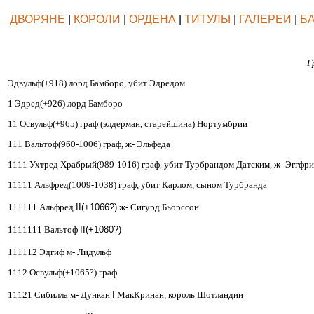
ДВОРЯНЕ
|
КОРОЛИ
|
ОРДЕНА
|
ТИТУЛЫ
|
ГАЛЕРЕИ
|
Б
Г
Эдвульф(+918) лорд Бамборо, убит Эдредом
1 Эдред(+926) лорд Бамборо
11 Освульф(+965) граф (элдерман, старейшина) Нортумбрии
111 Вальтоф(960-1006) граф, ж- Эльфеда
1111 Ухтред Храбрый(989-1016) граф, убит Турбрандом Датским, ж- Эггфр
11111 Альфред(1009-1038) граф, убит Карлом, сыном Турбранда
111111 Альфред
II(+1066?)
ж- Сигурд Бьорссон
1111111 Вальтоф
II(+1080?)
111112 Эдгиф м- Лидульф
1112 Освульф(+1065?) граф
11121 Сибилла м- Дункан
I
МакКринан, король Шотландии