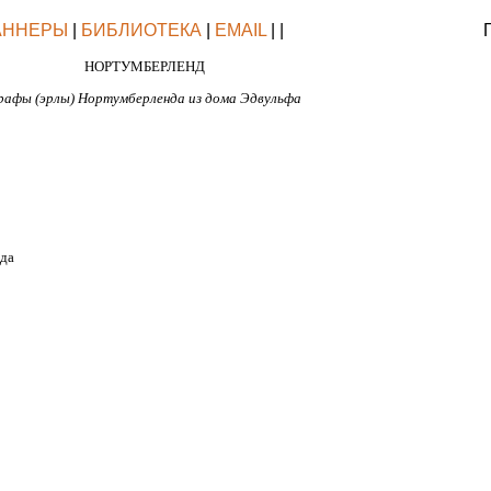
АННЕРЫ
|
БИБЛИОТЕКА
|
EMAIL
| |
НОРТУМБЕРЛЕНД
рафы (эрлы) Нортумберленда из дома Эдвульфа
ида