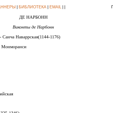
АННЕРЫ
|
БИБЛИОТЕКА
|
EMAIL
| |
ДЕ НАРБОНН
Виконты де Нарбонн
- Санча Наваррская(1144-1176)
де Монморанси
хийская