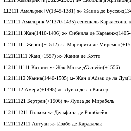
11211 Амальрик
III(1325-1361)
ж- Сибилла д
'
Арпайон(1
11
2111 Амальрик
IV
(1345-1381) ж- Жанна де Буссаж(13
1121111 Амальрик
V
(1370-1435) сенешаль Каркассона, 
11211111 Жан(1410-1496) ж- Сибилла де Карменж(1405-
112111111 Жерин(+1512) ж- Маргарита де Миремон(+15
1121111111 Жан(+1557) ж- Жанна де Котте
11211111111 Катрин м- Жак Матье д
'
Эспейн(+1556)
112111112 Жанна(1440-1505) м- Жан д
'
Абзак де ла Дуз(
11211112 Амери(+1495) ж- Луиза де ла Ривьер
112111121 Бертран(+1506) ж- Луиза де Мирабель
1121111211 Гильом ж- Дельфина де Рошблейв
11211112111 Антуан ж- Изабо де Кардаллак