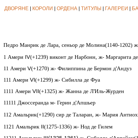
ДВОРЯНЕ
|
КОРОЛИ
|
ОРДЕНА
|
ТИТУЛЫ
|
ГАЛЕРЕИ
|
Б
Педро Манрик де Лара, сеньор де Молина(1140-1202) ж
1 Амери
IV
(+1239) виконт де Нарбонн, ж- Маргарита 
11 Амери
V
(+1270) ж- Филиппина де Бермон д
'
Андуз
111 Амери
VI
(+1299) ж- Сибилла де Фуа
1111 Амери
VII
(+1325) ж- Жанна де Л
'
Иль-Журден
11111 Джоссеранда м- Герин д
'
Апшьер
112 Амальрик(+1290) сир де Таларан, ж- Мария Антио
1121 Амальрик
II
(1275-1336) ж- Нод де Гилем