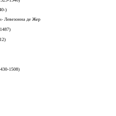
325-1346)
40-)
ж- Левезонна де Жер
1487)
12)
1430-1508)