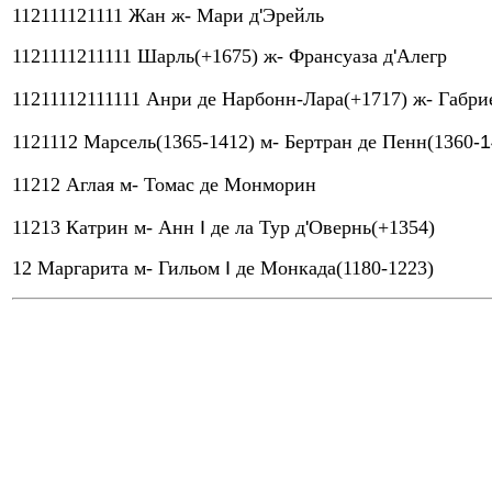
112111121111 Жан ж- Мари д
'
Эрейль
1121111211111 Шарль(+1675) ж- Франсуаза д
'
Алегр
11211112111111 Анри де Нарбонн-Лара(+1717) ж- Габри
1121112 Марсель(1365-1412) м- Бертран де Пенн(1360
-
11212 Аглая м- Томас де Монморин
11213 Катрин м- Анн
I
де ла Тур д
'
Овернь(+1354)
12 Маргарита м- Гильом
I
де Монкада(1180-1223)