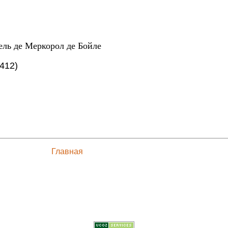
ель де Меркорол де Бойле
1412)
Главная