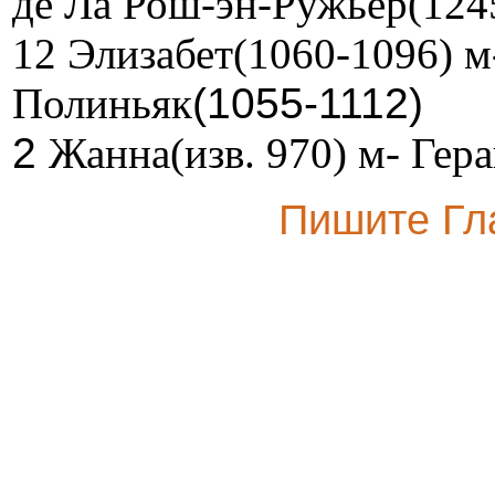
де Ла Рош-эн-Ружьер(124
12 Элизабет(1060-1096) 
Полиньяк
(1055-1112)
2
Жанна(изв. 970) м- Гер
Пишите
Гл