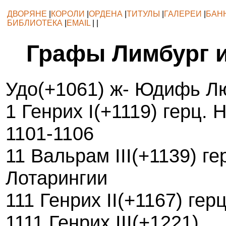
ДВОРЯНЕ
|
КОРОЛИ
|
ОРДЕНА
|
ТИТУЛЫ
|
ГАЛЕРЕИ
|
БАН
БИБЛИОТЕКА
|
EMAIL
| |
Графы Лимбург 
Удо(+1061) ж- Юдифь Л
1 Генрих I(+1119) герц. 
1101-1106
11 Вальрам III(+1139) ге
Лотарингии
111 Генрих II(+1167) гер
1111 Генрих III(+1221)