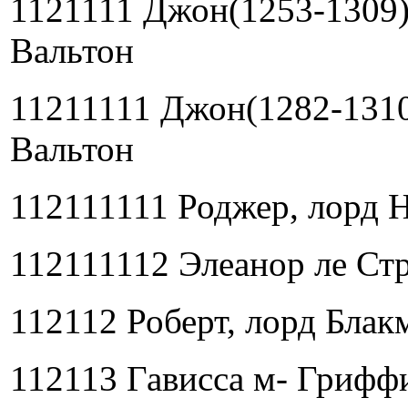
1121111 Джон(1253-1309)
Вальтон
11211111 Джон(1282-1310
Вальтон
112111111 Роджер, лорд 
112111112 Элеанор ле Ст
112112 Роберт, лорд Блак
112113 Гависса м- Грифф