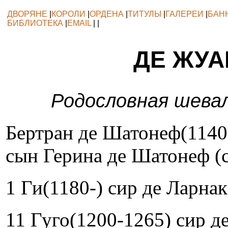
ДВОРЯНЕ
|
КОРОЛИ
|
ОРДЕНА
|
ТИТУЛЫ
|
ГАЛЕРЕИ
|
БАН
БИБЛИОТЕКА
|
EMAIL
| |
ДЕ ЖУА
Родословная шева
Бертран де Шатонеф(1140
сын Герина де Шатонеф (
1 Ги(1180-) сир де Ларнак
11 Гуго(1200-1265) сир д