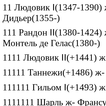
11 Людовик
I
(1347-1390) 
Дидьер(1355-)
111 Рандон
II
(1380-1424) 
Монтель де Гелас(1380-)
1111 Людовик
II
(+1441) ж
11111 Таннежи(+1486) ж-
111111 Гильом
I
(+1493) ж
1111111 Шарль ж- Франсу