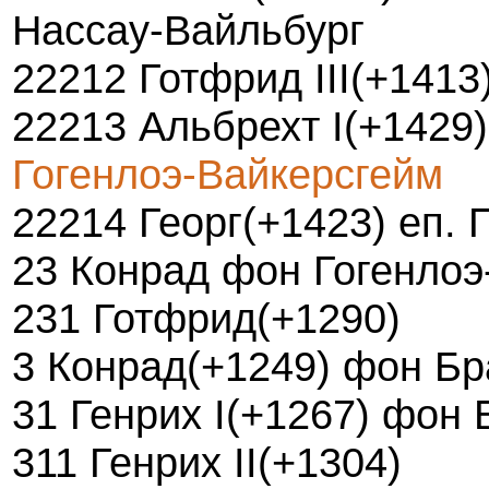
Нассау-Вайльбург
22212 Готфрид III(+1413
22213 Альбрехт I(+1429
Гогенлоэ-Вайкерсгейм
22214 Георг(+1423) еп. 
23 Конрад фон Гогенлоэ
231 Готфрид(+1290)
3 Конрад(+1249) фон Бр
31 Генрих I(+1267) фон
311 Генрих II(+1304)