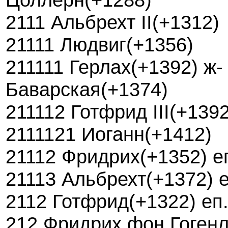
2111 Альбрехт II(+1312)
21111 Людвиг(+1356)
211111 Герлах(+1392) ж-
Баварская(+1374)
211112 Готфрид III(+1392
2111121 Иоганн(+1412)
21112 Фридрих(+1352) е
21113 Альбрехт(+1372) 
2112 Готфрид(+1322) еп
212 Фридрих фон Гогенл