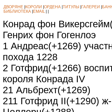
ДВОРЯНЕ
|
КОРОЛИ
|
ОРДЕНА
|
ТИТУЛЫ
|
ГАЛЕРЕИ
|
БАН
БИБЛИОТЕКА
|
EMAIL
| |
Конрад фон Викерсгейм
Генрих фон Гогенлоэ
1 Андреас(+1269) участн
похода 1228
2 Готфрид(+1266) воспит
короля Конрада IV
21 Альбрехт(+1269)
211 Готфрид II(+1290) ж
Цоллерн(+1288)