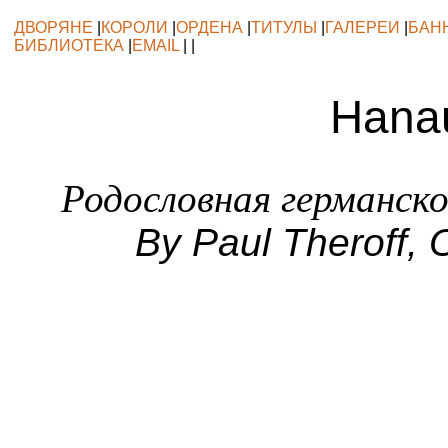
ДВОРЯНЕ
|
КОРОЛИ
|
ОРДЕНА
|
ТИТУЛЫ
|
ГАЛЕРЕИ
|
БАН
БИБЛИОТЕКА
|
EMAIL
| |
Hana
Родословная германск
By Paul Theroff, 