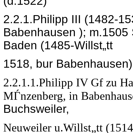
(d.1522)
2.2.1.Philipp III (1482-15
Babenhausen ); m.1505 
Baden (1485-Willst„tt
1518, bur Babenhausen)
2.2.1.1.Philipp IV Gf zu H
MЃnzenberg, in Babenhause
Buchsweiler,
Neuweiler u.Willst„tt (151