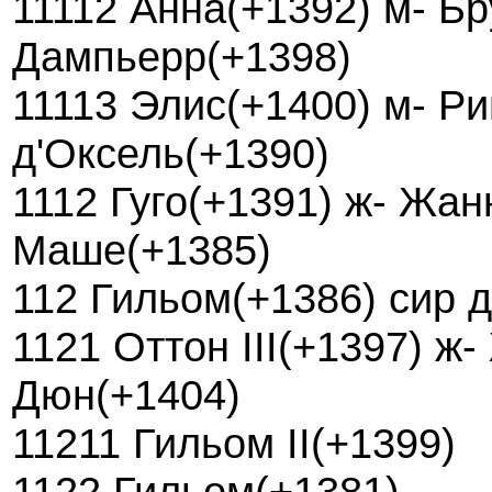
11112 Анна(+1392) м- Бр
Дампьерр(+1398)
11113 Элис(+1400) м- Р
д'Оксель(+1390)
1112 Гуго(+1391) ж- Жа
Маше(+1385)
112 Гильом(+1386) сир 
1121 Оттон III(+1397) ж
Дюн(+1404)
11211 Гильом II(+1399)
1122 Гильом(+1381)