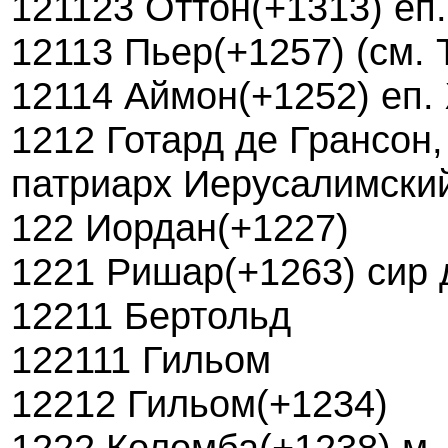
121123 Оттон(+1313) еп
12113 Пьер(+1257) (см. 
12114 Аймон(+1252) еп.
1212 Готард де Грансон,
патриарх Иерусалимски
122 Иордан(+1227)
1221 Ришар(+1263) сир 
12211 Бертольд
122111 Гильом
12212 Гильом(+1234)
1222 Коломба(+1238) м- 