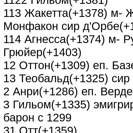
113 Жакетта(+1378) м- 
Монфакон сир д'Орбе(+
114 Агнесса(+1374) м- 
Грюйер(+1403)
12 Оттон(+1309) еп. Баз
13 Теобальд(+1325) сир
2 Анри(+1286) еп. Верд
3 Гильом(+1335) эмигри
барон с 1299
31 Отт(+1359)