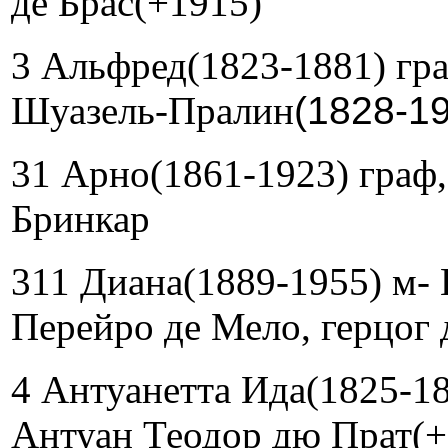
де Брас(+1915)
3 Альфред(1823-1881) гра
Шуазель-Пралин
(1828-1
31 Арно(1861-1923) граф
Бринкар
311 Диана(1889-1955) м-
Перейро де Мело, герцог 
4 Антуанетта Ида(1825-18
Антуан Теодор дю Прат(+