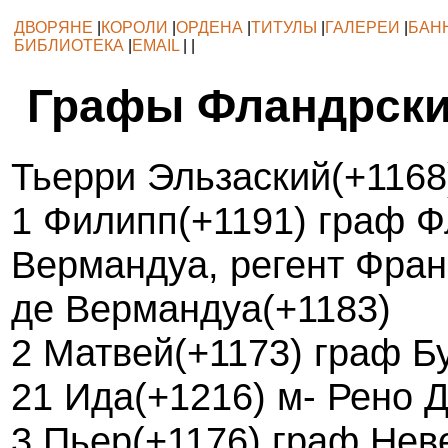
ДВОРЯНЕ
|
КОРОЛИ
|
ОРДЕНА
|
ТИТУЛЫ
|
ГАЛЕРЕИ
|
БАН
БИБЛИОТЕКА
|
EMAIL
| |
Графы Фландрски
Тьерри Эльзаский(+1168
1 Филипп(+1191) граф Ф
Вермандуа, регент Фран
де Вермандуа(+1183)
2 Матвей(+1173) граф Б
21 Ида(+1216) м- Рено 
3 Пьер(+1176) граф Неве