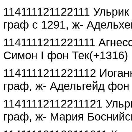
114111121122111 Ульрик 
граф с 1291, ж- Адельх
1141111211221111 Агнесс
Симон I фон Тек(+1316)
1141111211221112 Иоганн
граф, ж- Адельгейд фон
11411112112211121 Ульр
граф, ж- Мария Боснийс