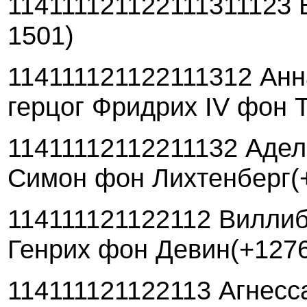
114111121122111311123 
1501)
114111121122111312 Анн
герцог Фридрих IV фон 
11411112112211132 Адел
Симон фон Лихтенберг(
114111121122112 Виллиб
Генрих фон Девин(+127
114111121122113 Агнесса