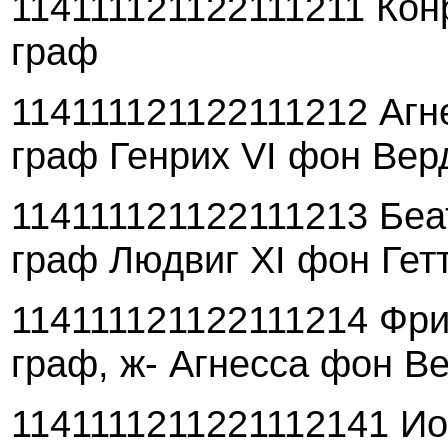
114111121122111211 Конр
граф
114111121122111212 Агне
граф Генрих VI фон Вер
114111121122111213 Беа
граф Людвиг XI фон Гет
114111121122111214 Фри
граф, ж- Агнесса фон В
1141111211221112141 Ио