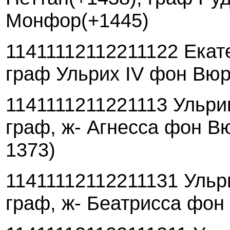
Монфор(+1445)
11411112112211122 Екат
граф Ульрих IV фон Вюр
1141111211221113 Ульрик
граф, ж- Агнесса фон В
1373)
11411112112211131 Ульр
граф, ж- Беатрисса фо