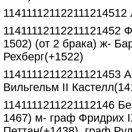
114111121122111214512 
11411112112211121452 Фр
1502) (от 2 брака) ж- Б
Рехберг(+1522)
11411112112211121453 А
Вильгельм II Кастелл(14
1141111211221112146 Бе
1467) м- граф Фридрих 
Петтан(+1438), граф Ру