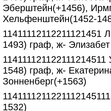
Эберштейн(+1456), Ирм
Хельфенштейн(1452-148
11411112112211121451 Л
1493) граф, ж- Элизабе
114111121122111214511 
1548) граф, ж- Екатери
Зонненберг(+1563)
1141111211221112145111
1532)