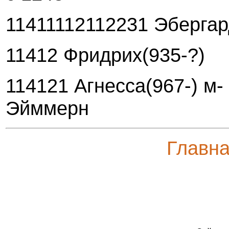
11411112112231 Эбергар
11412 Фридрих(935-?)
114121 Агнесса(967-) м-
Эйммерн
Главн