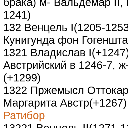
брака) м- Вальдемар II,
1241)
132 Венцель I(1205-1253)
Кунигунда фон Гогеншт
1321 Владислав I(+1247)
Австрийский в 1246-7, ж
(+1299)
1322 Пржемысл Оттокар 
Маргарита Австр(+1267
Ратибор
13221 Венцель II(1271-1