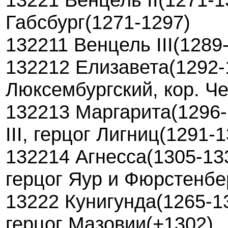
Габсбург(1271-1297)
132211 Венцель III(1289
132212 Елизавета(1292-
Люксембургский, кор. Ч
132213 Маргарита(1296-
III, герцог Лигниц(1291-
132214 Агнесса(1305-133
герцог Яур и Фюрстенбе
13222 Кунигунда(1265-1
герцог Мазовии(+1302)