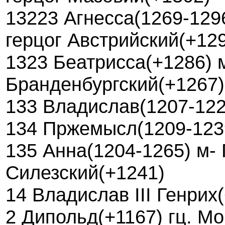
13223 Агнесса(1269-1296
герцог Австрийский(+12
1323 Беатрисса(+1286) м-
Бранденбургский(+1267)
133 Владислав(1207-122
134 Пржемысл(1209-123
135 Анна(1204-1265) м- Г
Силезский(+1241)
14 Владислав III Генрих
2 Дипольд(+1167) гц. М