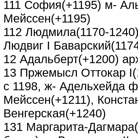
111 София(+1195) м- Аль
Мейссен(+1195)
112 Людмила(1170-1240)
Людвиг I Баварский(117
12 Адальберт(+1200) арх
13 Пржемысл Оттокар I(
с 1198, ж- Адельхейда 
Мейссен(+1211), Конста
Венгерская(+1240)
131 Маргарита-Дагмара(+