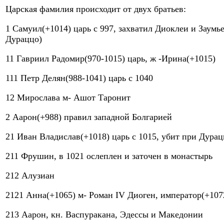
Царская фамилия происходит от двух братьев:
1 Самуил(+1014) царь с 997, захватил Диоклеи и Заумь
Дураццо)
11 Гавриил Радомир(970-1015) царь, ж -Ирина(+1015)
111 Петр Делян(988-1041) царь с 1040
12 Мирослава м- Ашот Таронит
2 Аарон(+988) правил западной Болгарией
21 Иван Владислав(+1018) царь с 1015, убит при Дура
211 Фрушин, в 1021 ослеплен и заточен в монастырь
212 Алузиан
2121 Анна(+1065) м- Роман IV Диоген, император(+107
213 Аарон, кн. Васпуракана, Эдессы и Македонии