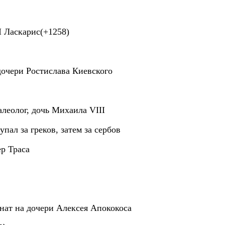
I Ласкарис(+1258)
 дочери Ростислава Киевского
алеолог, дочь Михаила VIII
ал за греков, затем за сербов
р Траса
нат на дочери Алексея Апококоса