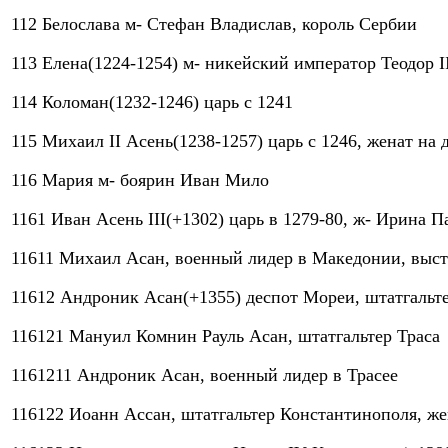
112 Белослава м- Стефан Владислав, король Сербии
113 Елена(1224-1254) м- никейский император Теодор I
114 Коломан(1232-1246) царь с 1241
115 Михаил II Асень(1238-1257) царь с 1246, женат на
116 Мария м- боярин Иван Мило
1161 Иван Асень III(+1302) царь в 1279-80, ж- Ирина П
11611 Михаил Асан, военный лидер в Македонии, выступ
11612 Андроник Асан(+1355) деспот Мореи, штатгальте
116121 Мануил Комнин Рауль Асан, штатгальтер Траса
1161211 Андроник Асан, военный лидер в Трасее
116122 Иоанн Ассан, штатгальтер Константинополя, же