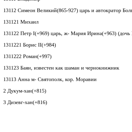
13112 Симеон Великий(865-927) царь и автократор Бол
131121 Михаил
131122 Петр I(+969) царь, ж- Мария Ирина(+963) (доч
1311221 Борис II(+984)
1311222 Роман(+997)
131123 Баян, известен как шаман и чернокнижник
13113 Анна м- Святополк, кор. Моравии
2 Дукум-хан(+815)
3 Дизевг-хан(+816)