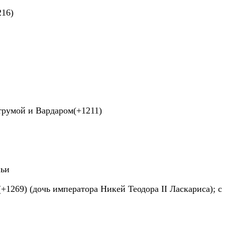
216)
трумой и Вардаром(+1211)
ньи
+1269) (дочь императора Никей Теодора II Ласкариса); с