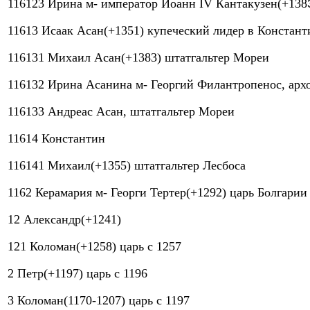
116123 Ирина м- император Иоанн IV Кантакузен(+138
11613 Исаак Асан(+1351) купеческий лидер в Констан
116131 Михаил Асан(+1383) штатгальтер Мореи
116132 Ирина Асанина м- Георгий Филантропенос, арх
116133 Андреас Асан, штатгальтер Мореи
11614 Константин
116141 Михаил(+1355) штатгальтер Лесбоса
1162 Керамария м- Георги Тертер(+1292) царь Болгарии
12 Александр(+1241)
121 Коломан(+1258) царь с 1257
2 Петр(+1197) царь с 1196
3 Коломан(1170-1207) царь с 1197