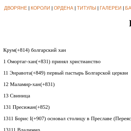
ДВОРЯНЕ
|
КОРОЛИ
|
ОРДЕНА
|
ТИТУЛЫ
|
ГАЛЕРЕИ
|
Б
Крум(+814) болгарский хан
1 Омортаг-хан(+831) принял христианство
11 Энравота(+849) первый пастырь Болгарской церкви
12 Маламир-хан(+831)
13 Свиница
131 Пресижан(+852)
1311 Борис I(+907) основал столицу в Преславе (Переяс
13111 Владимир