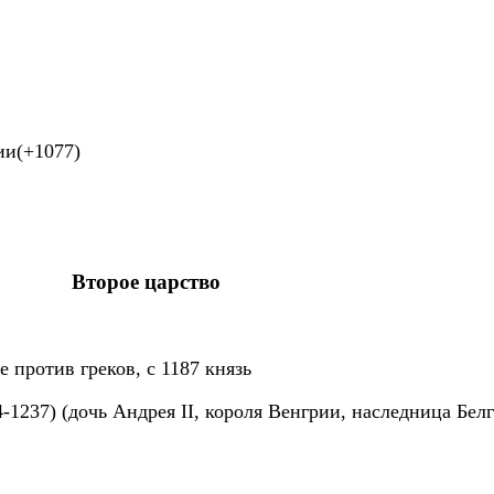
ии(+1077)
Второе царство
е против греков, с 1187 князь
4-1237) (дочь Андрея II, короля Венгрии, наследница Белг