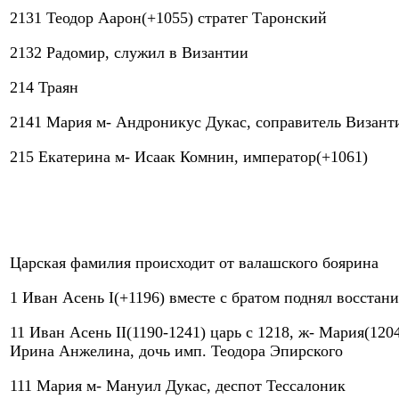
2131 Теодор Аарон(+1055) стратег Таронский
2132 Радомир, служил в Византии
214 Траян
2141 Мария м- Андроникус Дукас, соправитель Визант
215 Екатерина м- Исаак Комнин, император(+1061)
Царская фамилия происходит от валашского боярина
1 Иван Асень I(+1196) вместе с братом поднял восстани
11 Иван Асень II(1190-1241) царь с 1218, ж- Мария(120
Ирина Анжелина, дочь имп. Теодора Эпирского
111 Мария м- Мануил Дукас, деспот Тессалоник