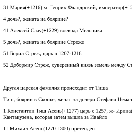
31 Мария(+1216) м- Генрих Фландрский, император(+1
4 дочь?, жената на боярине?
41 Алексей Слау(+1229) воевода Мельника
5 дочь?, жената на боярине Стреже
51 Борил Стреж, царь в 1207-1218
52 Добормир Стреж, суверенный князь земель между С
Другая царская фамилия происходит от Тиша
Тиш, боярин в Скопье, женат на дочери Стефана Нема
1 Константин Тиш Асень(+1277) царь с 1257, ж- Ирина(
Кантакузена, которая затем вышла за Ивайло
11 Михаил Асень(1270-1300) претендент