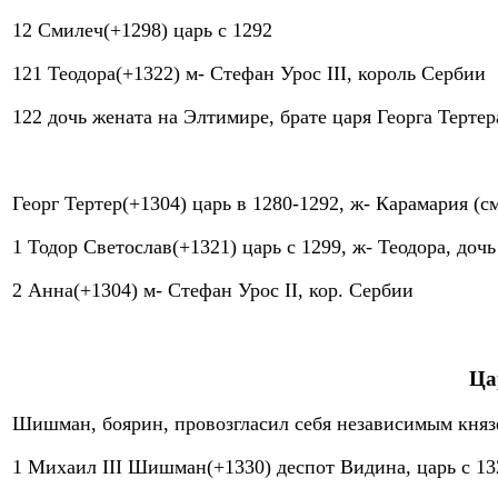
12 Смилеч(+1298) царь с 1292
121 Теодора(+1322) м- Стефан Урос III, король Сербии
122 дочь жената на Элтимире, брате царя Георга Тертер
Георг Тертер(+1304) царь в 1280-1292, ж- Карамария (с
1 Тодор Светослав(+1321) царь с 1299, ж- Теодора, доч
2 Анна(+1304) м- Стефан Урос II, кор. Сербии
Ца
Шишман, боярин, провозгласил себя независимым кня
1 Михаил III Шишман(+1330) деспот Видина, царь с 13