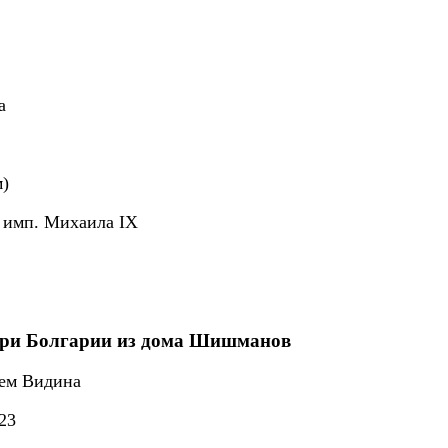
а
м)
ь имп. Михаила IX
ри Болгарии из дома Шишманов
зем Видина
23