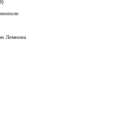
3)
тинополе
он Лемнона