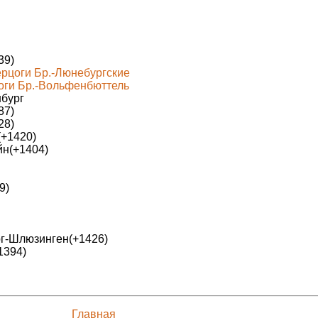
39)
ерцоги Бр.-Люнебургские
оги Бр.-Вольфенбюттель
нбург
87)
28)
(+1420)
йн(+1404)
9)
рг-Шлюзинген(+1426)
1394)
Главная