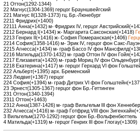
21 Оттон(1292-1344)
22 Магнус(1304-1369) герцог Брауншвейгский
221 Магнус II(1328-1373) гц. Бр.-Люнебург
2211 Фридрих(+1400)
22111 Анна(+1432) м- Фридрих IV, герцог Австрийский(+14
2212 Бернард I(+1434) ж- Маргарита Саксонская(+1418)
Г
2213 Генрих II(+1416) ж- София Померанская(+1406)
Герц
2214 София(1358-1416) м- Эрик IV, герцог фон Сакс-Лауэ
2215 Агнесса(+1434) м- граф Бассо IV фон Мансфилд(+13
2216 Матильда(1370-1432) м- граф Оттон IV фон Гойя(+14
2217 Елизавета(+1420) м- граф Мориц IV фон Ольденбург
2218 Екатерина(+1417) м- герцог Герхард VI фон Гольште
222 Альберт(+1395) арх. Бременский
223 Людвиг(+1367) герцог
224 София(+1394) м- граф Дитрих VI фон Гольштейн(+137
23 Эрнест(1305-1367) герцог фон Бр.-Геттинген
231 Оттон(1340-1394)
2311 Оттон(+1463)
2312 Анна(1387-1426) м- граф Вильгельм III фон Хеннебе
232 Агнесса(+1416) м- граф Готфрид VIII фон Зигенхайн(+
3 Вильгельм(1270-1292) герцог фон Бр.-Вольфенбюттель
4 Матильда(+1319) м- герцог Генрих III фон Глогау(+1309)