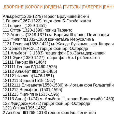
ДВОРЯНЕ
|
КОРОЛИ
|
ОРДЕНА
|
ТИТУЛЫ
|
ГАЛЕРЕИ
|
БАН
Альбрехт(1236-1279) герцог Брауншвейгский
1 Генрих(1267-1322) гецог фон Б-Грюбенхаген
11 Генрих II(1289-1351)
111 Оттон(1320-1399) принц Таранто
112 Агнесса(1318-1371) м- Барним III герцог Померании
113 Филипп(1332-1380) коннетабль Иерусалима
1131 Гелисия(1353-1421) м- Жак де Лузиньян, кор. Кипра 
12 Эрнест II(+1361) герцог фон Бр.-Остероде
121 Альберт II(+1383) герцог фон Бр.-Зальцдерхелден
1211 Эрих(1380-1427) герцог фон Бр.-Грюбенхаген
12111 Генрих III(+1464)
121111 Генрих IV(1460-1526)
12112 Альберт III(1419-1485)
121121 Филипп(1476-1551)
1211211 Эрнест(1518-1567)
12112111 Елизавета(1550-1586) м- Иоганн фон Гольштейн
1211212 Вольфганг(1531-1595)
1211213 Филипп II(1533-1596)
12113 Анна(+1474) м- Альберт III, герцог Баварский(+1460
122 Фридрих(+1421) герцог фон Бр.-Остероде
1221 Оттон(1396-1452)
2 Альберт II(1268-1318) герцог фон Бр.-Геттинген