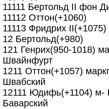
11111 Бертольд II фон Д
11112 Оттон(+1060)
11113 Фридрих II(+1075)
12 Бертольд(+980)
121 Генрих(950-1018) м
Швайнфурт
1211 Оттон(+1057) марк
Швабский
12111 Юдифь(+1104) м- К
Баварский