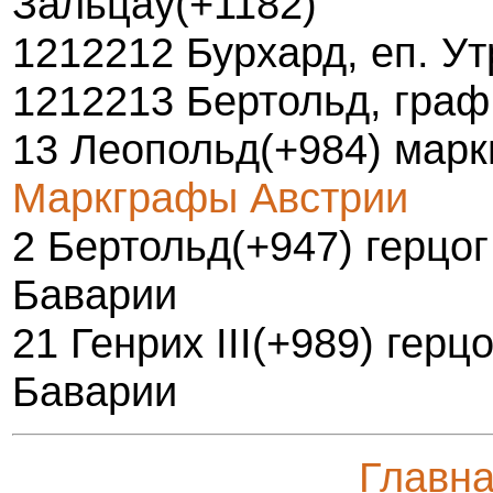
Зальцау(+1182)
1212212 Бурхард, еп. Ут
1212213 Бертольд, граф
13 Леопольд(+984) марк
Маркграфы Австрии
2 Бертольд(+947) герцог
Баварии
21 Генрих III(+989) герц
Баварии
Главн