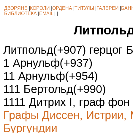
ДВОРЯНЕ
|
КОРОЛИ
|
ОРДЕНА
|
ТИТУЛЫ
|
ГАЛЕРЕИ
|
БАН
БИБЛИОТЕКА
|
EMAIL
| |
Литполь
Литпольд(+907) герцог 
1 Арнульф(+937)
11 Арнульф(+954)
111 Бертольд(+990)
1111 Дитрих I, граф фон
Графы Диссен, Истрии,
Бургундии