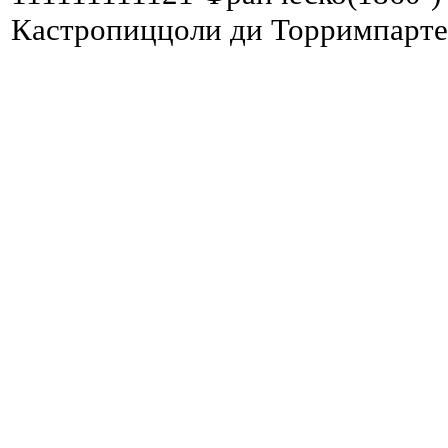
Кастропиццоли ди Торримпарте,