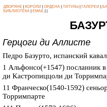
ДВОРЯНЕ
|
КОРОЛИ
|
ОРДЕНА
|
ТИТУЛЫ
|
ГАЛЕРЕИ
|
Б
БИБЛИОТЕКА
|
EMAIL
| |
БАЗУР
Герцоги ди Аллисте
Педро Базурто, испанский кавал
1 Альфонсо(+1547) посланник в 
ди Кастропиццоли ди Торримпа
11 Франческо(1540-1592) сеньо
Торримпарте