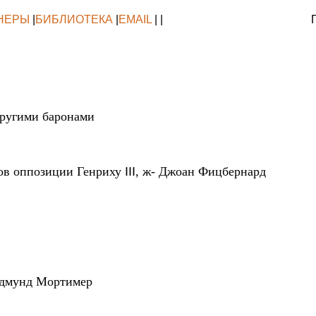
НЕРЫ
|
БИБЛИОТЕКА
|
EMAIL
| |
другими баронами
еров оппозиции Генриху
III
, ж- Джоан Фицбернард
 Эдмунд Мортимер