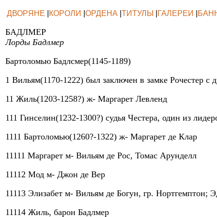
ДВОРЯНЕ
|
КОРОЛИ
|
ОРДЕНА
|
ТИТУЛЫ
|
ГАЛЕРЕИ
|
БАН
БАДЛМЕР
Лорды Бадлмер
Бартоломью Бадлсмер(1145-1189)
1 Вильям(1170-1222) был заключен в замке Рочестер с 
11 Жиль(1203-1258?) ж- Маргарет Левленд
111 Гинселин(1232-1300?) судья Честера, один из лид
1111 Бартоломью(1260?-1322) ж- Маргарет де Клар
11111 Маргарет м- Вильям де Рос, Томас Арунделл
11112 Мод м- Джон де Вер
11113 Элизабет м- Вильям де Богун, гр. Нортгемптон;
11114 Жиль, барон Бадлмер